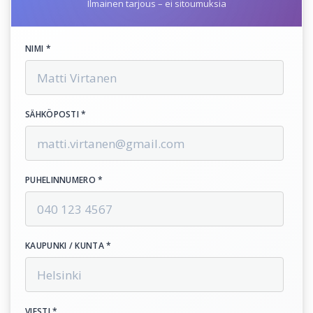
Ilmainen tarjous – ei sitoumuksia
NIMI *
SÄHKÖPOSTI *
PUHELINNUMERO *
KAUPUNKI / KUNTA *
VIESTI *