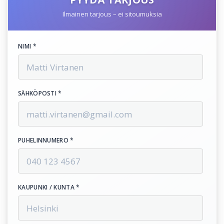
Ilmainen tarjous – ei sitoumuksia
NIMI *
SÄHKÖPOSTI *
PUHELINNUMERO *
KAUPUNKI / KUNTA *