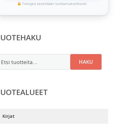
Tietojasi käsitellään luottamuksellisesti
TUOTEHAKU
tsi:
HAKU
TUOTEALUEET
Kirjat