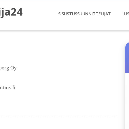
ija24
SISUSTUSSUUNNITTELIJAT
LI
berg Oy
bus.fi