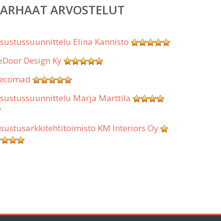
PARHAAT ARVOSTELUT
isustussuunnittelu Elina Kannisto
eDoor Design Ky
ecomad
isustussuunnittelu Marja Marttila
isustusarkkitehtitoimisto KM Interiors Oy