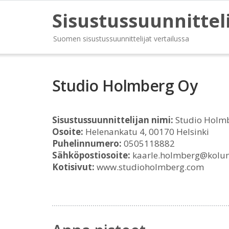
Sisustussuunnittel
Suomen sisustussuunnittelijat vertailussa
Studio Holmberg Oy
Sisustussuunnittelijan nimi:
Studio Holm
Osoite:
Helenankatu 4, 00170 Helsinki
Puhelinnumero:
0505118882
Sähköpostiosoite:
kaarle.holmberg@kolum
Kotisivut:
www.studioholmberg.com