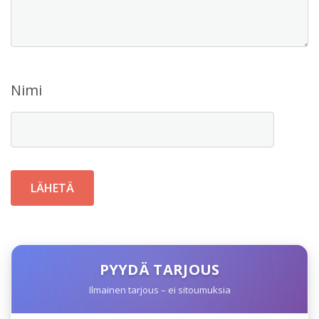
Nimi
PYYDÄ TARJOUS
Ilmainen tarjous – ei sitoumuksia