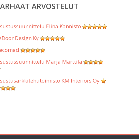
PARHAAT ARVOSTELUT
isustussuunnittelu Elina Kannisto
eDoor Design Ky
ecomad
isustussuunnittelu Marja Marttila
isustusarkkitehtitoimisto KM Interiors Oy