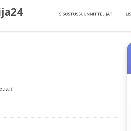
ija24
SISUSTUSSUUNNITTELIJAT
LI
y
us.fi