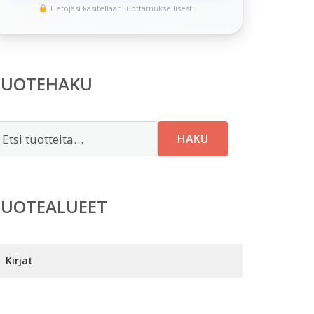
Tietojasi käsitellään luottamuksellisesti
TUOTEHAKU
tsi:
HAKU
TUOTEALUEET
Kirjat