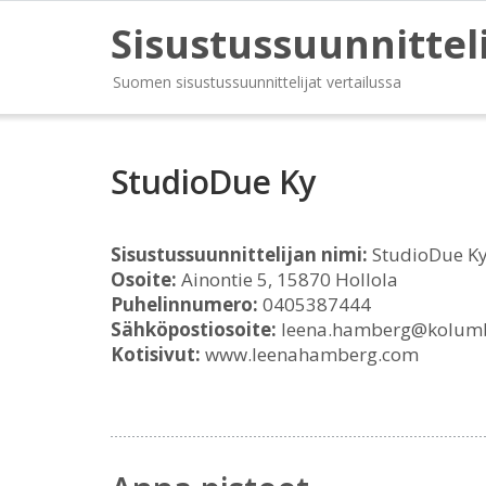
Sisustussuunnittel
Suomen sisustussuunnittelijat vertailussa
StudioDue Ky
Sisustussuunnittelijan nimi:
StudioDue K
Osoite:
Ainontie 5, 15870 Hollola
Puhelinnumero:
0405387444
Sähköpostiosoite:
leena.hamberg@kolumb
Kotisivut:
www.leenahamberg.com