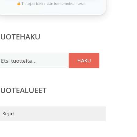
Tietojasi käsitellään luottamuksellisesti
TUOTEHAKU
tsi:
HAKU
TUOTEALUEET
Kirjat