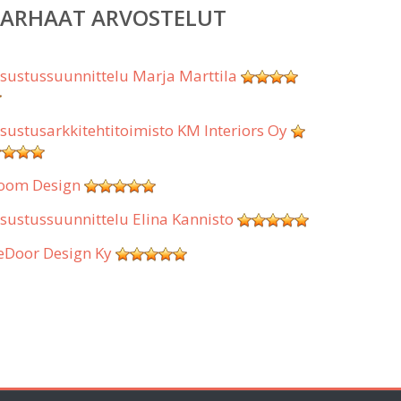
PARHAAT ARVOSTELUT
isustussuunnittelu Marja Marttila
isustusarkkitehtitoimisto KM Interiors Oy
oom Design
isustussuunnittelu Elina Kannisto
eDoor Design Ky