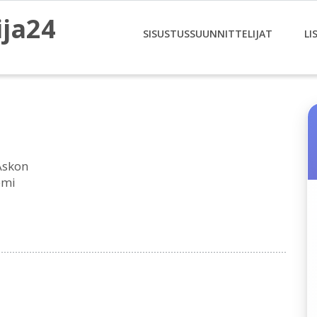
ija24
SISUSTUSSUUNNITTELIJAT
LI
Askon
emi