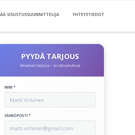
SÄÄ SISUSTUSSUUNNITTELIJA
YHTEYSTIEDOT
PYYDÄ TARJOUS
Ilmainen tarjous – ei sitoumuksia
NIMI *
SÄHKÖPOSTI *