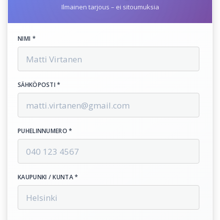
Ilmainen tarjous – ei sitoumuksia
NIMI *
SÄHKÖPOSTI *
PUHELINNUMERO *
KAUPUNKI / KUNTA *