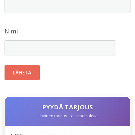
Nimi
PYYDÄ TARJOUS
Ilmainen tarjous – ei sitoumuksia