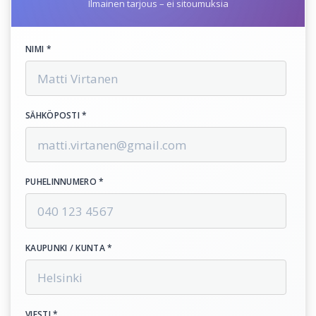
Ilmainen tarjous – ei sitoumuksia
NIMI *
SÄHKÖPOSTI *
PUHELINNUMERO *
KAUPUNKI / KUNTA *
VIESTI *