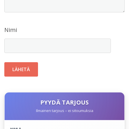
Nimi
PYYDÄ TARJOUS
Ilmainen tarjous – ei sitoumuksia