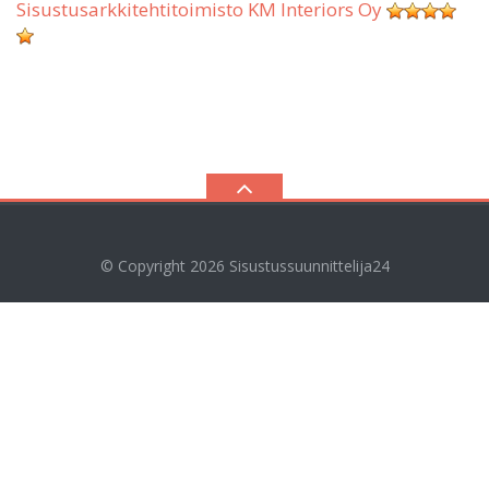
Sisustusarkkitehtitoimisto KM Interiors Oy
© Copyright 2026
Sisustussuunnittelija24