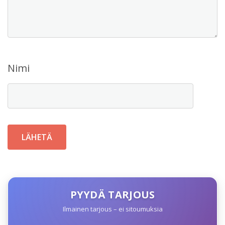
Nimi
PYYDÄ TARJOUS
Ilmainen tarjous – ei sitoumuksia