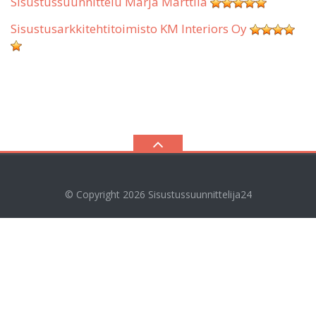
Sisustussuunnittelu Marja Marttila
Sisustusarkkitehtitoimisto KM Interiors Oy
© Copyright 2026
Sisustussuunnittelija24