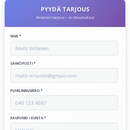
PYYDÄ TARJOUS
Ilmainen tarjous – ei sitoumuksia
NIMI *
SÄHKÖPOSTI *
PUHELINNUMERO *
KAUPUNKI / KUNTA *