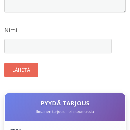
Nimi
PYYDÄ TARJOUS
Ilmainen tarjous – ei sitoumuksia