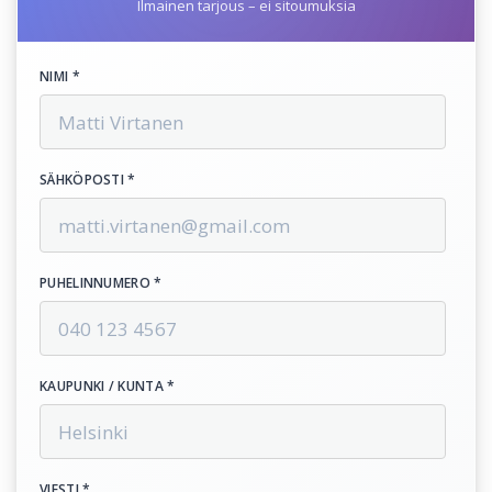
Ilmainen tarjous – ei sitoumuksia
NIMI *
SÄHKÖPOSTI *
PUHELINNUMERO *
KAUPUNKI / KUNTA *
VIESTI *