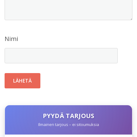
Nimi
PYYDÄ TARJOUS
Ilmainen tarjous – ei sitoumuksia