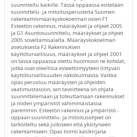
suunniteltu kaikille. Tässä oppaassa esitetään
suunnittelu- ja mitoitusperusteita Suomen
rakentamismääräyskokoelman osien F1
Esteetön rakennus, määräykset ja ohjeet 2005
ja G1 Asuntosuunnittelu, määräykset ja ohjeet
2005 soveltamisalalta. Määräyskokoelman
asetuksesta F2 Rakennuksen
käyttöturvallisuus, määräykset ja ohjeet 2001
on tässä oppaassa otettu huomioon ne kohdat,
jotka ovat oleellisia esteettömyyteen liittyvän
käyttöturvallisuuden näkökulmasta. Vaikka
opas perustuu määräysten ja ohjeiden
vaatimustasoon, sen tavoitteena on ohjata
suunnittelemaan ja toteuttamaan rakennukset
ja niiden ympäristöt vähimmäistasoa
paremmin. Esteetön rakennus ja ympäristö -
oppaan suunnittelu- ja mitoitusohjeet on
tarkoitettu sekä julkiseen että yksityiseen
rakentamiseen. Opas toimii käsikirjana