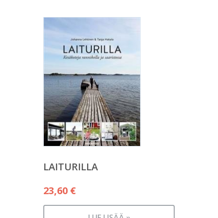
LAITURILLA
23,60
€
LUE LISÄÄ »