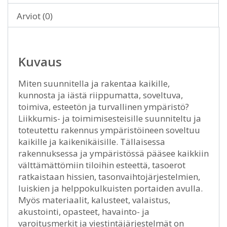
Arviot (0)
Kuvaus
Miten suunnitella ja rakentaa kaikille,
kunnosta ja iästä riippumatta, soveltuva,
toimiva, esteetön ja turvallinen ympäristö?
Liikkumis- ja toimimisesteisille suunniteltu ja
toteutettu rakennus ympäristöineen soveltuu
kaikille ja kaikenikäisille. Tällaisessa
rakennuksessa ja ympäristössä pääsee kaikkiin
välttämättömiin tiloihin esteettä, tasoerot
ratkaistaan hissien, tasonvaihtojärjestelmien,
luiskien ja helppokulkuisten portaiden avulla.
Myös materiaalit, kalusteet, valaistus,
akustointi, opasteet, havainto- ja
varoitusmerkit ja viestintäjärjestelmät on