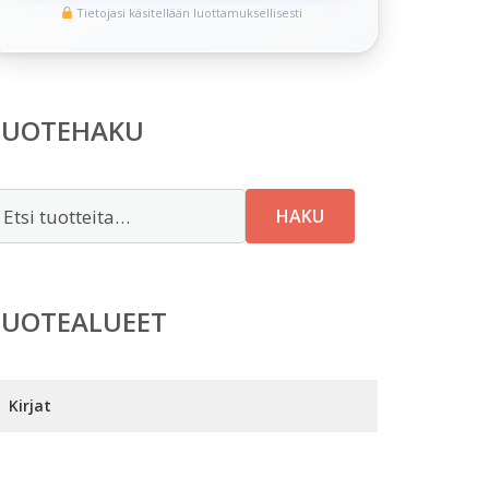
Tietojasi käsitellään luottamuksellisesti
TUOTEHAKU
tsi:
HAKU
TUOTEALUEET
Kirjat