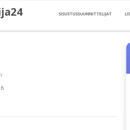
ija24
SISUSTUSSUUNNITTELIJAT
LI
i
fi