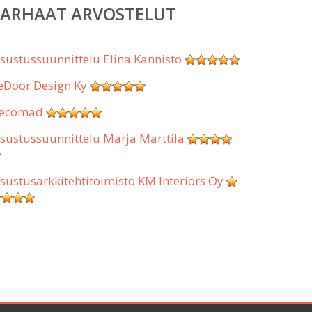
PARHAAT ARVOSTELUT
isustussuunnittelu Elina Kannisto
eDoor Design Ky
ecomad
isustussuunnittelu Marja Marttila
isustusarkkitehtitoimisto KM Interiors Oy