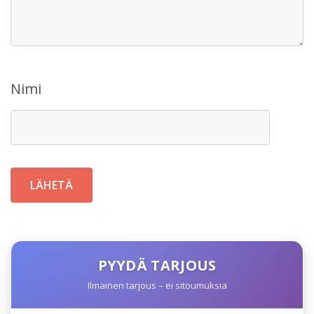
Nimi
PYYDÄ TARJOUS
Ilmainen tarjous – ei sitoumuksia