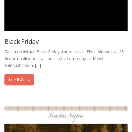
Black Friday
Tässä on listaus Black Friday -tarjouksista: Ellos: Alennusta -25
% normaalihinnoista. Lue lisää » Lomarengas: Mökit
alennushinnoin. […]
Lue lisää
»