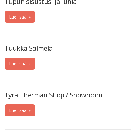
Tupun sisustus- ja juhla
Lue lisää
»
Tuukka Salmela
Lue lisää
»
Tyra Therman Shop / Showroom
Lue lisää
»