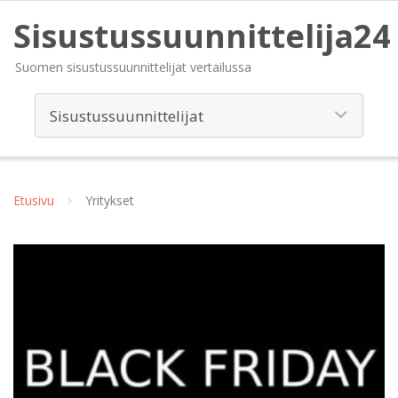
Sisustussuunnittelija24
Suomen sisustussuunnittelijat vertailussa
Etusivu
Yritykset